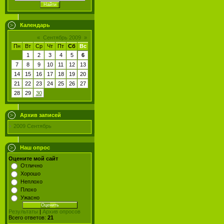
Календарь
«
Сентябрь 2009
»
Пн
Вт
Ср
Чт
Пт
Сб
Вс
1
2
3
4
5
6
7
8
9
10
11
12
13
14
15
16
17
18
19
20
21
22
23
24
25
26
27
28
29
30
Архив записей
2009 Сентябрь
Наш опрос
Оцените мой сайт
Отлично
Хорошо
Неплохо
Плохо
Ужасно
Результаты
|
Архив опросов
Всего ответов:
21