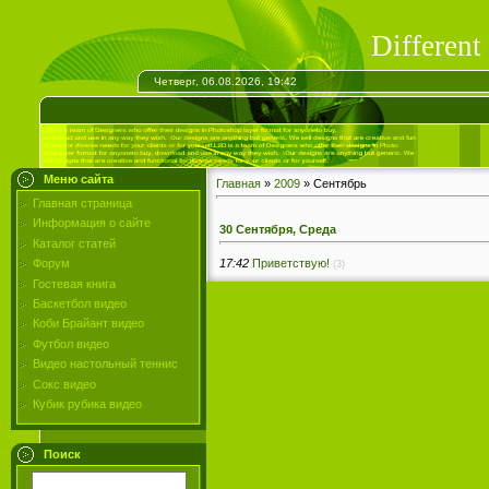
Differen
Четверг, 06.08.2026, 19:42
Меню сайта
Главная
»
2009
»
Сентябрь
Главная страница
Информация о сайте
30 Сентября, Среда
Каталог статей
17:42
Приветствую!
Форум
(3)
Гостевая книга
Баскетбол видео
Коби Брайант видео
Футбол видео
Видео настольный теннис
Сокс видео
Кубик рубика видео
Поиск