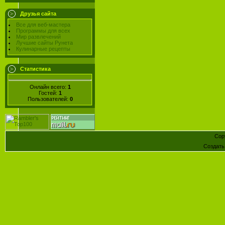
Друзья сайта
Все для веб-мастера
Программы для всех
Мир развлечений
Лучшие сайты Рунета
Кулинарные рецепты
Статистика
Онлайн всего:
1
Гостей:
1
Пользователей:
0
Cop
Создат